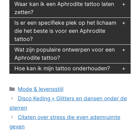
Waar kan ik een Aphrodite tattoo laten
zetten?
Is er een specifieke plek op het lichaam
die het beste is voor een Aphrodite
tattoo?
Wat zijn populaire ontwerpen voor een
Aphrodite tattoo?
Hoe kan ik mijn tattoo onderhouden?
Categorieën
Mode & levensstijl
Disco Keding » Glitters en dansen onder de
sterren
Citaten over stress die even ademruimte
geven