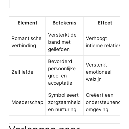
Element
Betekenis
Effect
Versterkt de
Romantische
Verhoogt
band met
verbinding
intieme relaties
geliefden
Bevorderd
Versterkt
persoonlijke
Zelfliefde
emotioneel
groei en
welzijn
acceptatie
Symboliseert
Creëert een
Moederschap
zorgzaamheid
ondersteunende
en nurturing
omgeving