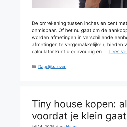
De omrekening tussen inches en centimete
onmisbaar. Of het nu gaat om de aankoop
worden afmetingen in verschillende ee
afmetingen te vergemakkelijken, bieden w
calculator kunt u eenvoudig en …
Lees ve
Categorieën
Dagelijks leven
Tiny house kopen: a
voordat je klein gaa
juli 14, 2025
door
Nama