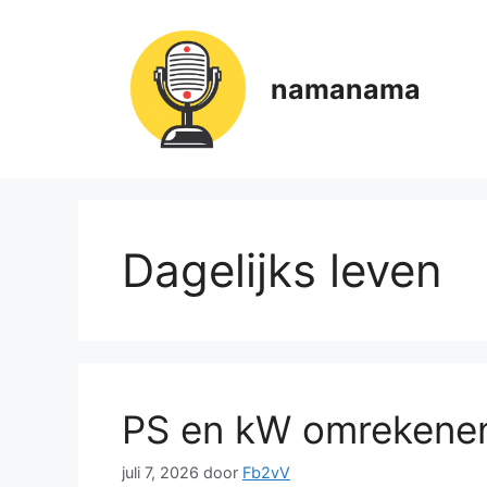
Ga
naar
de
namanama
inhoud
Dagelijks leven
PS en kW omrekenen:
juli 7, 2026
door
Fb2vV