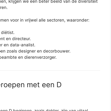
en, krijgen we een beter beeld van de diversiteit
ren.
men voor in vrijwel alle sectoren, waaronder:
diëtist.
nt en directeur.
er en data-analist.
pen zoals designer en decorbouwer.
beambte en dierenverzorger.
Beroepen met een D
en D beginnen, zoals dokter, zijn van vitaal