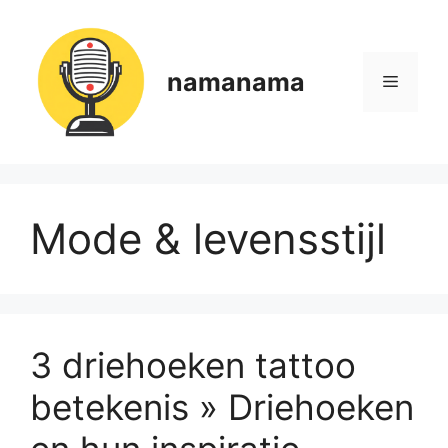
Ga
naar
de
namanama
Menu
inhoud
Mode & levensstijl
3 driehoeken tattoo
betekenis » Driehoeken