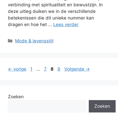
verbinding met spiritualiteit en bewustzijn. In
deze uitleg duiken we in de verschillende
betekenissen die dit unieke nummer kan
dragen en hoe het …
Lees verder
Categorieën
Mode & levensstijl
Pagina
Pagina
Pagina
Pagina
←
vorige
1
…
7
8
9
Volgende
→
Zoeken
Zoeken