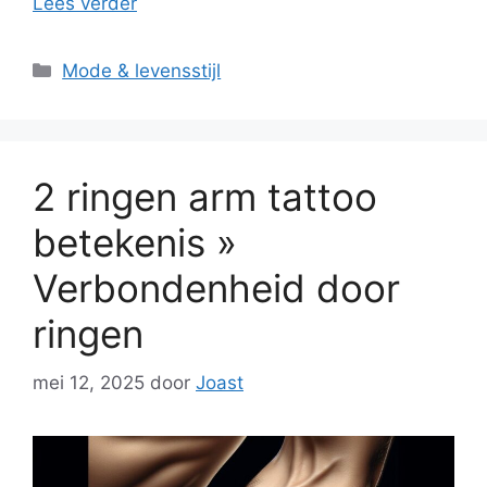
Lees verder
Categorieën
Mode & levensstijl
2 ringen arm tattoo
betekenis »
Verbondenheid door
ringen
mei 12, 2025
door
Joast