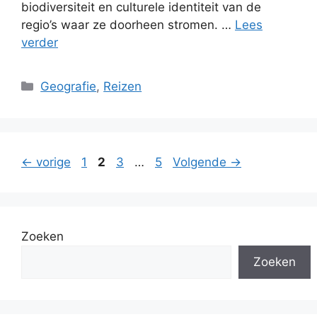
biodiversiteit en culturele identiteit van de
regio’s waar ze doorheen stromen. …
Lees
verder
Categorieën
Geografie
,
Reizen
Pagina
Pagina
Pagina
Pagina
←
vorige
1
2
3
…
5
Volgende
→
Zoeken
Zoeken