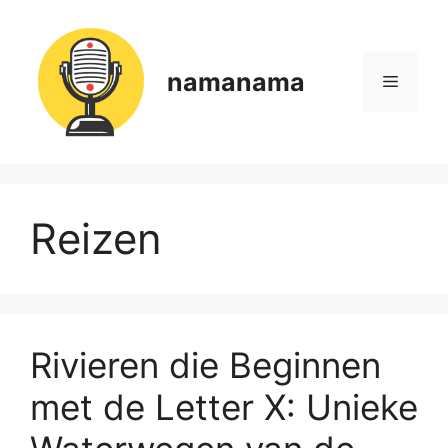
Ga
naar
de
namanama
Menu
inhoud
Reizen
Rivieren die Beginnen
met de Letter X: Unieke