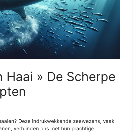
n Haai » De Scherpe
epten
n haaien? Deze indrukwekkende zeewezens, vaak
nen, verblinden ons met hun prachtige