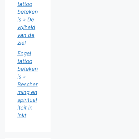
tattoo
beteken
is » De
vrijheid
van de
ziel
Engel
tattoo
beteken
is »
Bescher
ming en
spiritual
iteit in
inkt