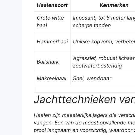
Haaiensoort
Kenmerken
Grote witte
Imposant, tot 6 meter lan
haai
scherpe tanden
Hammerhaai
Unieke kopvorm, verbeter
Agressief, robuust lichaa
Bullshark
zoetwaterbestendig
Makreelhaai
Snel, wendbaar
Jachttechnieken va
Haaien zijn meesterlijke jagers die versch
vangen. Een van de meest opvallende met
prooi langzaam en voorzichtig, waardoor z