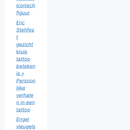
iconisch
figuur
Eric
Stehfes
t
gezicht
kruis
tattoo
beteken
is »
Persoon
lijke
verhale
n in een
tattoo
Engel
vleugels