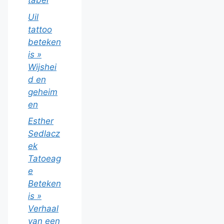
tabel
Uil
tattoo
beteken
is »
Wijshei
d en
geheim
en
Esther
Sedlacz
ek
Tatoeag
e
Beteken
is »
Verhaal
van een