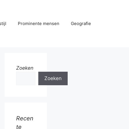
tijl
Prominente mensen
Geografie
Zoeken
Zoeken
Recen
te