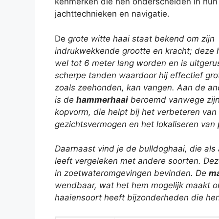
kenmerken die hen onderscheiden in hun
jachttechnieken en navigatie.
De
grote witte haai staat bekend om zijn
indrukwekkende grootte en kracht; deze 
wel tot 6 meter lang worden en is uitgeru
scherpe tanden waardoor hij effectief gro
zoals zeehonden, kan vangen. Aan de an
is de
hammerhaai
beroemd vanwege zijn
kopvorm, die helpt bij het verbeteren van 
gezichtsvermogen en het lokaliseren van 
Daarnaast vind je de
bulldoghaai
, die al
leeft vergeleken met andere soorten. Dez
in zoetwateromgevingen bevinden. De
ma
wendbaar, wat het hem mogelijk maakt om 
haaiensoort heeft bijzonderheden die hen