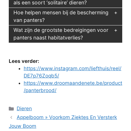
als een soort ‘solitaire’ dieren?
Hoe helpen mensen bij de bescherming
van panters?
Wat zijn de grootste bedreigingen voor
panters naast habitatverlies?
Lees verder:
https://www.instagram.com/liefthuis/reel/
DE7p76Zoqb5/
https://www.droomaandenete.be/product
/panterbrood/
Categorieën
Dieren
Appelboom » Voorkom Ziektes En Versterk
Jouw Boom