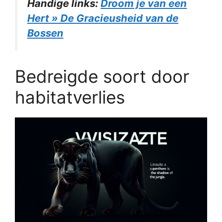
Handige links:
Droom je van een
Hert » De Gracieusheid van de
Bossen
Bedreigde soort door
habitatverlies