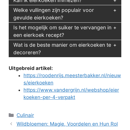
Kan ik eierkoeken invriezen?
Welke vullingen zijn populair voor
gevulde eierkoeken?
Is het mogelijk om suiker te vervangen in
een eierkoek recept?
Wat is de beste manier om eierkoeken te
decoreren?
Uitgebreid artikel:
https://roodenrijs.meesterbakker.nl/nieuw
s/eierkoeken
https://www.vandergrijn.nl/webshop/eier
koeken-per-4-verpakt
Categorieën
Culinair
Wildbloemen: Magie, Voordelen en Hun Rol