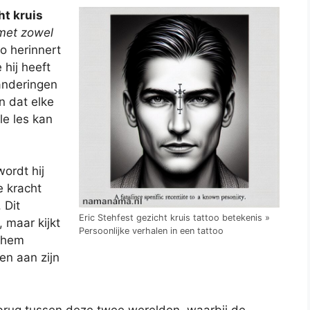
ht kruis
met zowel
oo herinnert
 hij heeft
anderingen
n dat elke
le les kan
wordt hij
e kracht
 Dit
Eric Stehfest gezicht kruis tattoo betekenis »
, maar kijkt
Persoonlijke verhalen in een tattoo
t hem
en aan zijn
n brug tussen deze twee werelden, waarbij de