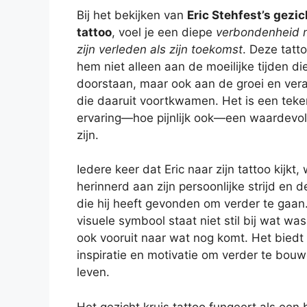
Bij het bekijken van
Eric Stehfest’s gezic
tattoo
, voel je een diepe
verbondenheid 
zijn verleden als zijn toekomst
. Deze tatt
hem niet alleen aan de moeilijke tijden die
doorstaan, maar ook aan de groei en ver
die daaruit voortkwamen. Het is een teke
ervaring—hoe pijnlijk ook—een waardevol
zijn.
Iedere keer dat Eric naar zijn tattoo kijkt, 
herinnerd aan zijn persoonlijke strijd en d
die hij heeft gevonden om verder te gaan.
visuele symbool staat niet stil bij wat was
ook vooruit naar wat nog komt. Het bied
inspiratie en motivatie om verder te bouw
leven.
Het gezicht kruis tattoo fungeert als ee