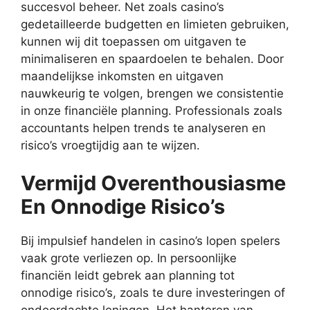
succesvol beheer. Net zoals casino’s
gedetailleerde budgetten en limieten gebruiken,
kunnen wij dit toepassen om uitgaven te
minimaliseren en spaardoelen te behalen. Door
maandelijkse inkomsten en uitgaven
nauwkeurig te volgen, brengen we consistentie
in onze financiële planning. Professionals zoals
accountants helpen trends te analyseren en
risico’s vroegtijdig aan te wijzen.
Vermijd Overenthousiasme
En Onnodige Risico’s
Bij impulsief handelen in casino’s lopen spelers
vaak grote verliezen op. In persoonlijke
financiën leidt gebrek aan planning tot
onnodige risico’s, zoals te dure investeringen of