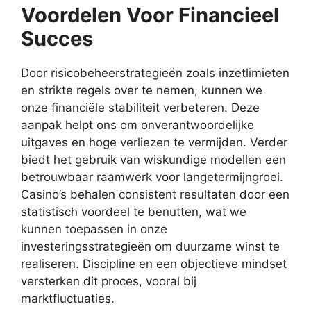
Voordelen Voor Financieel
Succes
Door risicobeheerstrategieën zoals inzetlimieten
en strikte regels over te nemen, kunnen we
onze financiële stabiliteit verbeteren. Deze
aanpak helpt ons om onverantwoordelijke
uitgaves en hoge verliezen te vermijden. Verder
biedt het gebruik van wiskundige modellen een
betrouwbaar raamwerk voor langetermijngroei.
Casino’s behalen consistent resultaten door een
statistisch voordeel te benutten, wat we
kunnen toepassen in onze
investeringsstrategieën om duurzame winst te
realiseren. Discipline en een objectieve mindset
versterken dit proces, vooral bij
marktfluctuaties.