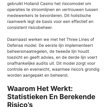
gebruikt Holland Casino het risicomodel om
operaties te stroomlijnen en vertrouwen tussen
medewerkers te bevorderen. Dit holistische
raamwerk legt de basis voor een effectief en
consistent risicobeheer.
Daarnaast werken we met het Three Lines of
Defense model. De eerste lijn implementeert
beheersmaatregelen, de tweede lijn houdt
toezicht en geeft advies, en de derde lijn voert
onafhankelijke audits uit. Dit model zorgt voor
controle en evenwicht, waarmee risico’s grondig
worden aangepakt en beheerst.
Waarom Het Werkt:
Statistieken En Berekende
Risico’s