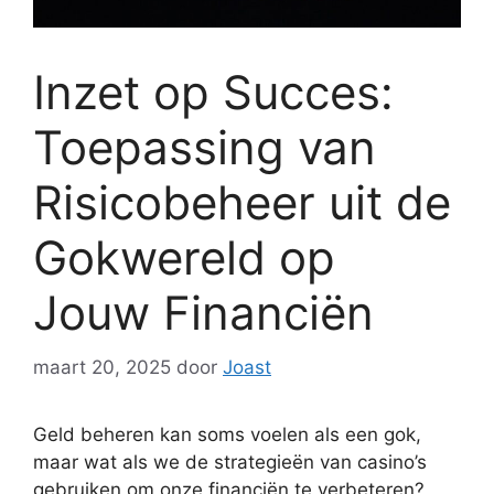
Inzet op Succes:
Toepassing van
Risicobeheer uit de
Gokwereld op
Jouw Financiën
maart 20, 2025
door
Joast
Geld beheren kan soms voelen als een gok,
maar wat als we de strategieën van casino’s
gebruiken om onze financiën te verbeteren?