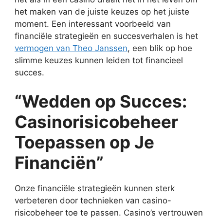
het maken van de juiste keuzes op het juiste
moment. Een interessant voorbeeld van
financiële strategieën en succesverhalen is het
vermogen van Theo Janssen
, een blik op hoe
slimme keuzes kunnen leiden tot financieel
succes.
“Wedden op Succes:
Casinorisicobeheer
Toepassen op Je
Financiën”
Onze financiële strategieën kunnen sterk
verbeteren door technieken van casino-
risicobeheer toe te passen. Casino’s vertrouwen