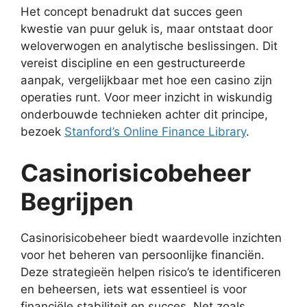
Het concept benadrukt dat succes geen
kwestie van puur geluk is, maar ontstaat door
weloverwogen en analytische beslissingen. Dit
vereist discipline en een gestructureerde
aanpak, vergelijkbaar met hoe een casino zijn
operaties runt. Voor meer inzicht in wiskundig
onderbouwde technieken achter dit principe,
bezoek
Stanford’s Online Finance Library
.
Casinorisicobeheer
Begrijpen
Casinorisicobeheer biedt waardevolle inzichten
voor het beheren van persoonlijke financiën.
Deze strategieën helpen risico’s te identificeren
en beheersen, iets wat essentieel is voor
financiële stabiliteit en succes. Net zoals