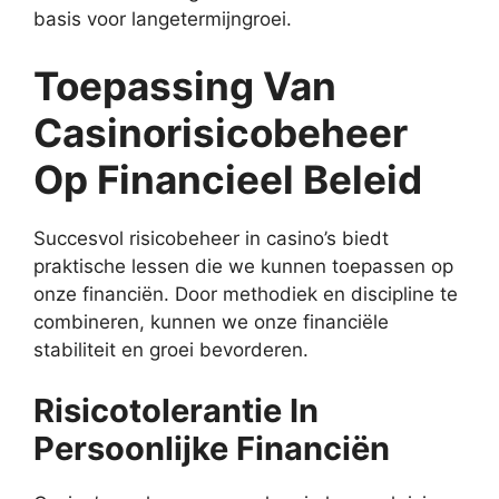
basis voor langetermijngroei.
Toepassing Van
Casinorisicobeheer
Op Financieel Beleid
Succesvol risicobeheer in casino’s biedt
praktische lessen die we kunnen toepassen op
onze financiën. Door methodiek en discipline te
combineren, kunnen we onze financiële
stabiliteit en groei bevorderen.
Risicotolerantie In
Persoonlijke Financiën