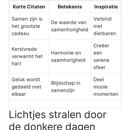
Korte Citaten
Betekenis
Inspiratie
Samen zijn is
Verbind
De waarde van
het grootste
met
samenhorigheid
cadeau
dierbaren
Creëer
Kerstvrede
Harmonie en
een
verwarmt het
saamhorigheid
serene
hart
sfeer
Geluk wordt
Deel
Blijdschap in
gedeeld met
mooie
samenzijn
elkaar
momenten
Lichtjes stralen door
de donkere dagen