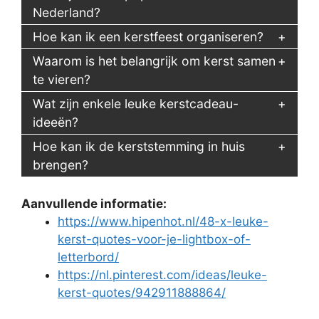
Nederland?
Hoe kan ik een kerstfeest organiseren?
Waarom is het belangrijk om kerst samen
te vieren?
Wat zijn enkele leuke kerstcadeau-
ideeën?
Hoe kan ik de kerststemming in huis
brengen?
Aanvullende informatie:
https://www.hipenhot.nl/48-x-leuke-
kerst-quotes-voor-je-lightbox-of-
letterbord/
https://nl.pinterest.com/ideas/leuke-
kerst-quotes/942911888864/