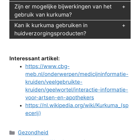
Zijn er mogelijke bijwerkingen van het
gebruik van kurkuma?
Kan ik kurkuma gebruiken in
huidverzorgingsproducten?
Interessant artikel:
https://www.cbg-
meb.nl/onderwerpen/medicijninformatie-
kruiden/veelgebruikte-
kruiden/geelwortel/interactie-informatie-
voor-artsen-en-apothekers
https://nl.wikipedia.org/wiki/Kurkuma_(sp
ecerij)
Categorieën
Gezondheid