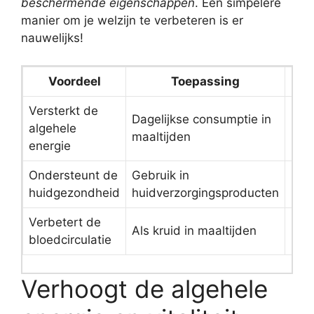
beschermende eigenschappen
. Een simpelere
manier om je welzijn te verbeteren is er
nauwelijks!
Voordeel
Toepassing
Effe
Versterkt de
Dagelijkse consumptie in
algehele
Hoo
maaltijden
energie
Ondersteunt de
Gebruik in
Gem
huidgezondheid
huidverzorgingsproducten
Verbetert de
Als kruid in maaltijden
Hoo
bloedcirculatie
Verhoogt de algehele