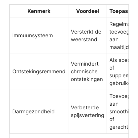
Kenmerk
Voordeel
Toepassin
Regelmatig
Versterkt de
toevoegen
Immuunsysteem
weerstand
aan
maaltijden
Als specerij
Vermindert
of
Ontstekingsremmend
chronische
supplemen
ontstekingen
gebruiken
Toevoegen
aan
Verbeterde
Darmgezondheid
smoothies
spijsvertering
of
gerechten