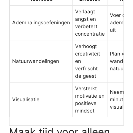
Verlaagt
Voer dage
angst en
Ademhalingsoefeningen
ademhali
verbetert
uit
concentratie
Verhoogt
creativiteit
Plan weke
Natuurwandelingen
en
wandelin
verfrischt
natuur
de geest
Versterkt
Neem dag
motivatie en
Visualisatie
minuten 
positieve
visualisat
mindset
Maak tijd voor alleen