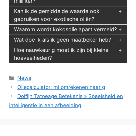
milliliter?
Kan ik de gemiddelde waarde ook
gebruiken voor exotische oliën?
Waarom wordt kokosolie apart vermeld?
Wat doe ik als ik geen maatbeker heb?
Hoe nauwkeurig moet ik zijn bij kleine
hoeveelheden?
Categorieën
News
Oliecalculator: ml omrekenen naar g
Dolfijn Tatoeage Betekenis » Speelsheid en
intelligentie in een afbeelding