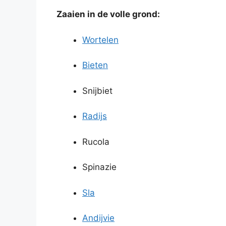
Zaaien in de volle grond:
Wortelen
Bieten
Snijbiet
Radijs
Rucola
Spinazie
Sla
Andijvie