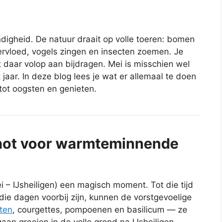
ndigheid. De natuur draait op volle toeren: bomen
ervloed, vogels zingen en insecten zoemen. Je
nt daar volop aan bijdragen. Mei is misschien wel
aar. In deze blog lees je wat er allemaal te doen
 tot oogsten en genieten.
schot voor warmteminnende
ei – IJsheiligen) een magisch moment. Tot die tijd
die dagen voorbij zijn, kunnen de vorstgevoelige
ten
, courgettes, pompoenen en basilicum — ze
n groeien in de volle grond na IJsheiligen.