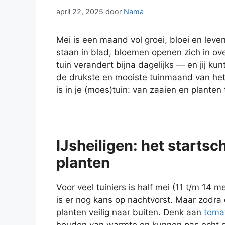
april 22, 2025
door
Nama
Mei is een maand vol groei, bloei en leve
staan in blad, bloemen openen zich in ov
tuin verandert bijna dagelijks — en jij ku
de drukste en mooiste tuinmaand van het j
is in je (moes)tuin: van zaaien en planten
IJsheiligen: het start
planten
Voor veel tuiniers is half mei (11 t/m 14 m
is er nog kans op nachtvorst. Maar zodra 
planten veilig naar buiten. Denk aan
toma
houden van warmte en kunnen pas echt gaa