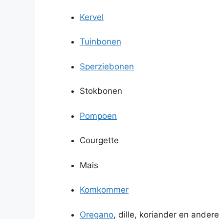
Kervel
Tuinbonen
Sperziebonen
Stokbonen
Pompoen
Courgette
Mais
Komkommer
Oregano
, dille, koriander en ander