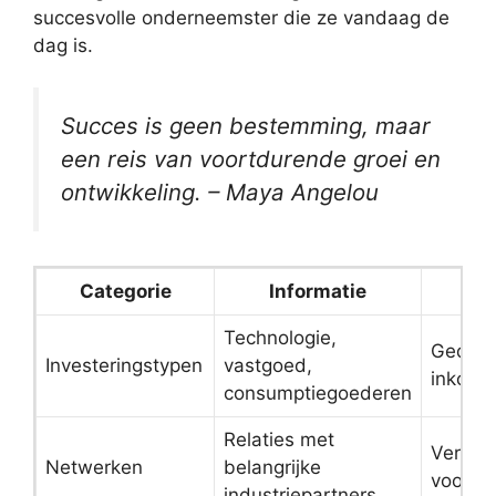
succesvolle onderneemster die ze vandaag de
dag is.
Succes is geen bestemming, maar
een reis van voortdurende groei en
ontwikkeling. – Maya Angelou
Categorie
Informatie
Technologie,
Gediver
Investeringstypen
vastgoed,
inkoms
consumptiegoederen
Relaties met
Verste
Netwerken
belangrijke
voor gr
industriepartners