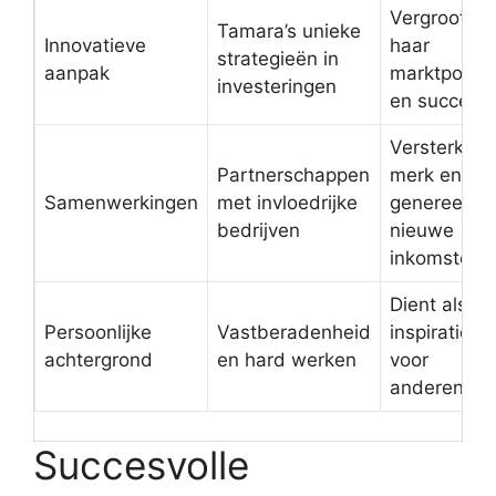
Vergroot
Tamara’s unieke
Innovatieve
haar
strategieën in
aanpak
marktpositi
investeringen
en succes
Versterkt
Partnerschappen
merk en
Samenwerkingen
met invloedrijke
genereert
bedrijven
nieuwe
inkomsten
Dient als
Persoonlijke
Vastberadenheid
inspiratie
achtergrond
en hard werken
voor
anderen
Succesvolle