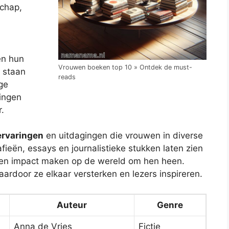
schap,
en hun
Vrouwen boeken top 10 » Ontdek de must-
 staan
reads
ge
ingen
.
ervaringen
en uitdagingen die vrouwen in diverse
eën, essays en journalistieke stukken laten zien
en impact maken op de wereld om hen heen.
aardoor ze elkaar versterken en lezers inspireren.
Auteur
Genre
Anna de Vries
Fictie