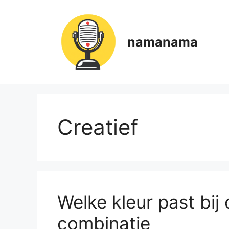
Ga
naar
de
namanama
inhoud
Creatief
Welke kleur past bij o
combinatie