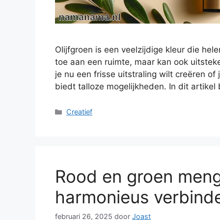
Olijfgroen is een veelzijdige kleur die he
toe aan een ruimte, maar kan ook uitste
je nu een frisse uitstraling wilt creëren o
biedt talloze mogelijkheden. In dit artike
Categorieën
Creatief
Rood en groen meng
harmonieus verbind
februari 26, 2025
door
Joast