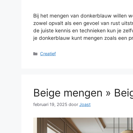
Bij het mengen van donkerblauw willen we
zowel opvalt als een gevoel van rust uits
de juiste kennis en technieken kun je zel
je donkerblauw kunt mengen zoals een p
Categorieën
Creatief
Beige mengen » Bei
februari 19, 2025
door
Joast