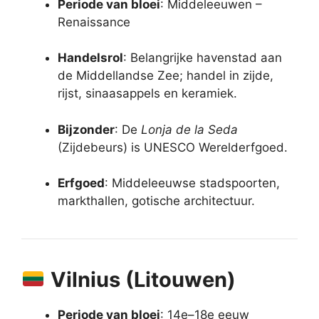
Periode van bloei
: Middeleeuwen –
Renaissance
Handelsrol
: Belangrijke havenstad aan
de Middellandse Zee; handel in zijde,
rijst, sinaasappels en keramiek.
Bijzonder
: De
Lonja de la Seda
(Zijdebeurs) is UNESCO Werelderfgoed.
Erfgoed
: Middeleeuwse stadspoorten,
markthallen, gotische architectuur.
Vilnius (Litouwen)
Periode van bloei
: 14e–18e eeuw