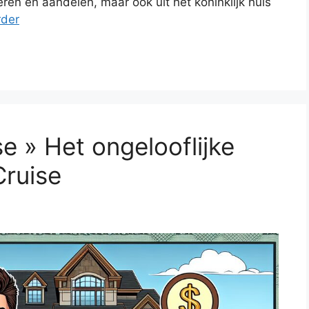
eren en aandelen, maar ook uit het koninklijk huis
rder
 » Het ongelooflijke
ruise