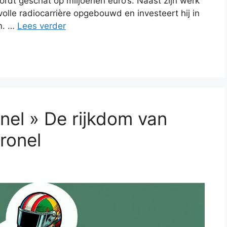
rdt geschat op miljoenen euro’s. Naast zijn werk
volle radiocarrière opgebouwd en investeert hij in
n. …
Lees verder
el » De rijkdom van
ronel