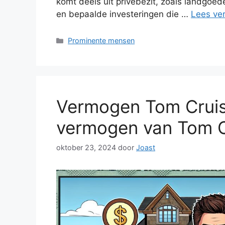
komt deels uit privébezit, zoals landgoed
en bepaalde investeringen die …
Lees ve
Categorieën
Prominente mensen
Vermogen Tom Cruise
vermogen van Tom C
oktober 23, 2024
door
Joast