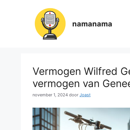
Ga
naar
de
namanama
inhoud
Vermogen Wilfred Gen
vermogen van Gene
november 1, 2024
door
Joast