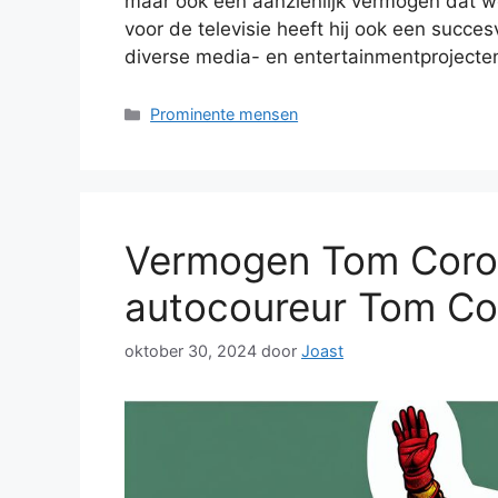
maar ook een aanzienlijk vermogen dat wo
voor de televisie heeft hij ook een succes
diverse media- en entertainmentprojecte
Categorieën
Prominente mensen
Vermogen Tom Coron
autocoureur Tom Co
oktober 30, 2024
door
Joast