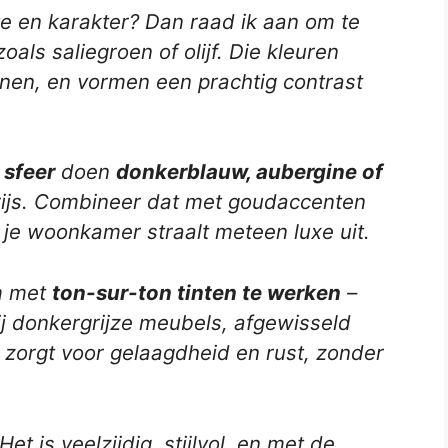
te en karakter? Dan raad ik aan om te
oals saliegroen of olijf. Die kleuren
nnen, en vormen een prachtig contrast
 sfeer
doen
donkerblauw, aubergine of
ijs. Combineer dat met goudaccenten
en je woonkamer straalt meteen luxe uit.
om met
ton-sur-ton tinten te werken
–
bij donkergrijze meubels, afgewisseld
t zorgt voor gelaagdheid en rust, zonder
Het is veelzijdig, stijlvol, en met de