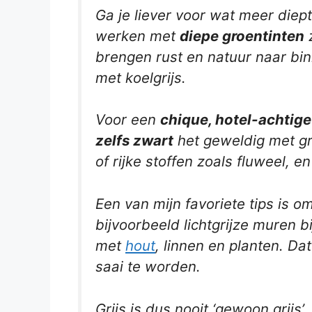
Ga je liever voor wat meer diep
werken met
diepe groentinten
z
brengen rust en natuur naar bi
met koelgrijs.
Voor een
chique, hotel-achtige
zelfs zwart
het geweldig met gr
of rijke stoffen zoals fluweel, 
Een van mijn favoriete tips is 
bijvoorbeeld lichtgrijze muren 
met
hout
, linnen en planten. Da
saai te worden.
Grijs is dus nooit ‘gewoon grijs’. 