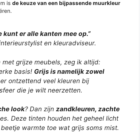
om is
de keuze van een bijpassende muurkleur
ëren.
je kunt er alle kanten mee op.”
 interieurstylist en kleuradviseur.
t grijze meubels, zeg ik altijd:
terke basis!
Grijs is namelijk zowel
 er ontzettend veel kleuren bij
feer die je wilt neerzetten.
che look
? Dan zijn
zandkleuren, zachte
es. Deze tinten houden het geheel licht
 beetje warmte toe wat grijs soms mist.