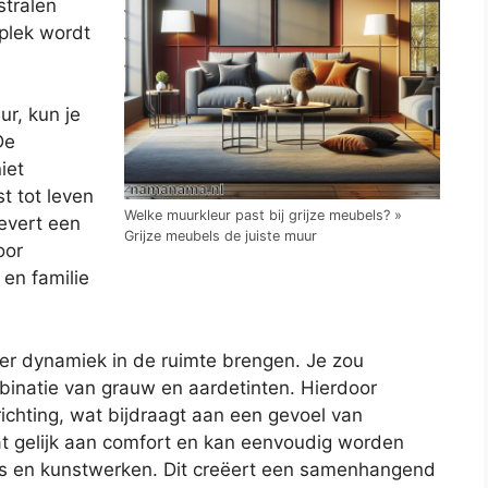
stralen
plek wordt
r, kun je
De
iet
t tot leven
Welke muurkleur past bij grijze meubels? »
levert een
Grijze meubels de juiste muur
oor
en familie
r dynamiek in de ruimte brengen. Je zou
binatie van grauw en aardetinten. Hierdoor
richting, wat bijdraagt aan een gevoel van
aat gelijk aan comfort en kan eenvoudig worden
ns en kunstwerken. Dit creëert een samenhangend