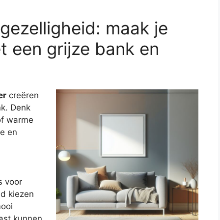
gezelligheid: maak je
 een grijze bank en
er
creëren
nk. Denk
 of warme
te en
s voor
ld kiezen
mooi
aast kunnen